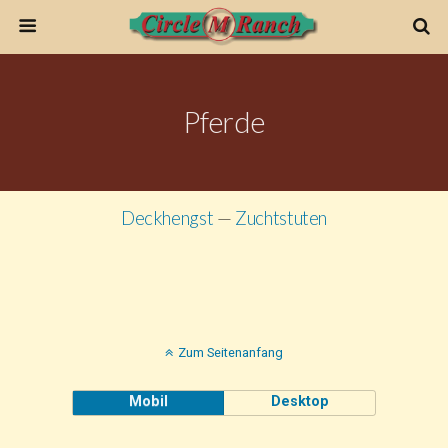
Pferde
Deckhengst
—
Zuchtstuten
Zum Seitenanfang
Mobil
Desktop