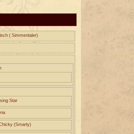
isch ( Simmentaler)
e
sing Star
ena
hicky (Smarty)