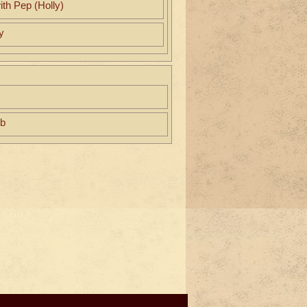
ith Pep (Holly)
y
eb