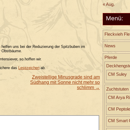
« Aug.
Menü:
Fleckvieh Fle
News
 helfen uns bei der Reduzierung der Spitzbuben im
er Obstbäume.
Pferde
tensiever, so hoffen wir.
Deckhengst
ichere das
Lesezeichen
ab.
CM Suley
Zweistellige Minusgrade sind am
Südhang mit Sonne nicht mehr so
schlimm
→
Zuchtstuten
CM Arya Ri
CM Peptol
CM Smart C