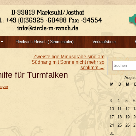
Main menu
Post navigation
Post navigation
Fleckvieh Fleisch ( Simmentaler)
Verkaufstiere
Zweistellige Minusgrade sind am
Südhang mit Sonne nicht mehr so
schlimm
→
ilfe für Turmfalken
Augus
M
D
M
Meyer
3
4
5
6
10
11
12
1
17
18
19
2
24
25
26
2
31