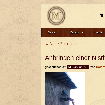
News
Ranch
Pferde
←
Neue Pustertaler
Anbringen einer Nisth
geschrieben am
13. Januar 2018
von
Ralf 