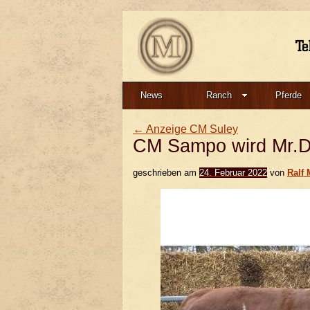
News
Ranch
Pferde
←
Anzeige CM Suley
CM Sampo wird Mr.D
geschrieben am
24. Februar 2022
von
Ralf 