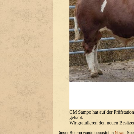
CM Sampo hat auf der Prüfstatio
gehabt.
Wir gratulieren den neuen Besitz
Dieser Beitrag wurde gepostet in
News
. Spe