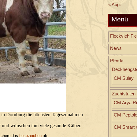
« Aug.
Menü:
Fleckvieh Fle
News
Pferde
Deckhengst
CM Suley
Zuchtstuten
CM Arya Ri
n in Dornburg die höchsten Tageszunahmen
CM Peptol
er und wünschen ihm viele gesunde Kälber.
CM Smart C
ichere das
Lesezeichen
ab.