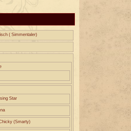
isch ( Simmentaler)
e
sing Star
ena
hicky (Smarty)