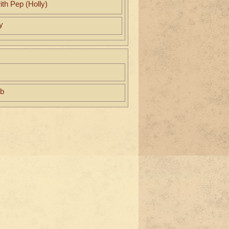
ith Pep (Holly)
y
eb