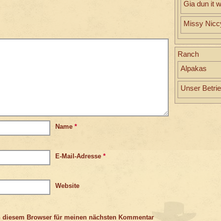
Gia dun it w
Missy Nicc
Ranch
Alpakas
Unser Betri
Name
*
E-Mail-Adresse
*
Website
n diesem Browser für meinen nächsten Kommentar