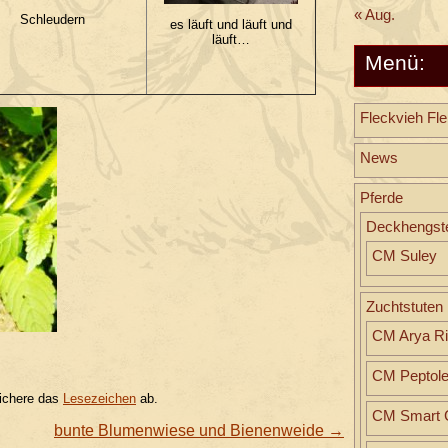
« Aug.
Schleudern
es läuft und läuft und
läuft…
Menü:
Fleckvieh Fle
News
Pferde
Deckhengst
CM Suley
Zuchtstuten
CM Arya Ri
CM Peptol
ichere das
Lesezeichen
ab.
CM Smart C
bunte Blumenwiese und Bienenweide
→