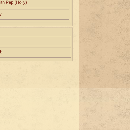
ith Pep (Holly)
y
eb