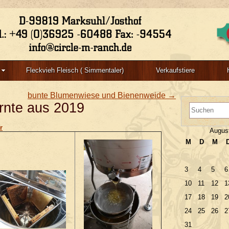
Main menu
Post navigation
Post navigation
Fleckvieh Fleisch ( Simmentaler)
Verkaufstiere
bunte Blumenwiese und Bienenweide
→
rnte aus 2019
r
Augus
M
D
M
3
4
5
6
10
11
12
1
17
18
19
2
24
25
26
2
31