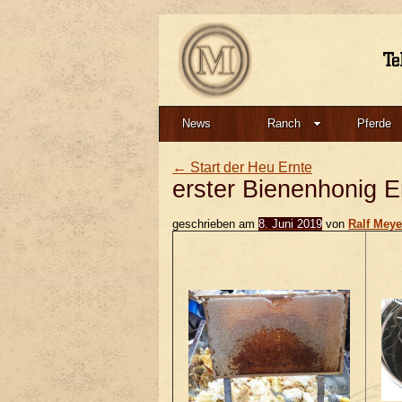
News
Ranch
Pferde
←
Start der Heu Ernte
erster Bienenhonig E
geschrieben am
8. Juni 2019
von
Ralf Meye