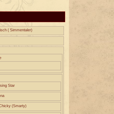
isch ( Simmentaler)
e
sing Star
ena
hicky (Smarty)